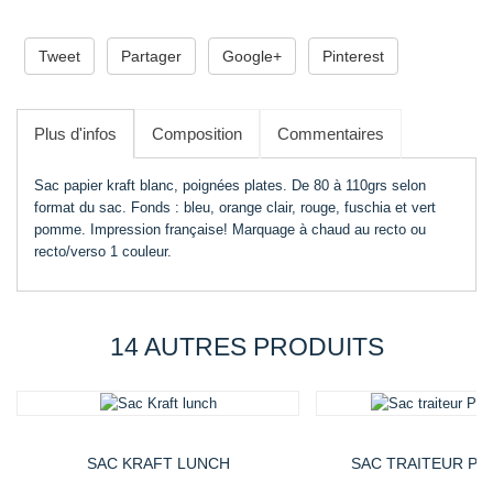
ADD TO CART
Tweet
Partager
Google+
Pinterest
Plus d'infos
Composition
Commentaires
Sac papier kraft blanc, poignées plates. De 80 à 110grs selon
format du sac. Fonds : bleu, orange clair, rouge, fuschia et vert
pomme. Impression française! Marquage à chaud au recto ou
recto/verso 1 couleur.
14 AUTRES PRODUITS
0,00 €
0,00 €
SAC KRAFT LUNCH
SAC TRAITEUR PE